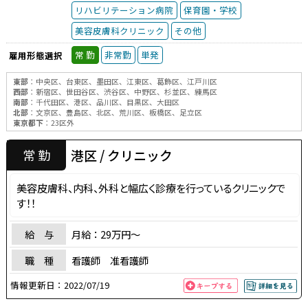
リハビリテーション病院
保育園・学校
美容皮膚科クリニック
その他
雇用形態選択
常 勤
非常勤
単発
東部
：中央区、台東区、墨田区、江東区、葛飾区、江戸川区
西部
：新宿区、世田谷区、渋谷区、中野区、杉並区、練馬区
南部
：千代田区、港区、品川区、目黒区、大田区
北部
：文京区、豊島区、北区、荒川区、板橋区、足立区
東京都下
：23区外
港区 / クリニック
常 勤
美容皮膚科、内科、外科と幅広く診療を行っているクリニックで
す！！
給 与
月給：29万円〜
職 種
看護師 准看護師
情報更新日：
2022/07/19