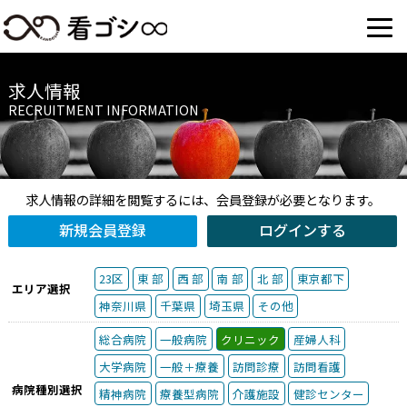
求人情報
RECRUITMENT INFORMATION
求人情報の詳細を閲覧するには、会員登録が必要となります。
新規会員登録
ログインする
23区
東 部
西 部
南 部
北 部
東京都下
エリア選択
神奈川県
千葉県
埼玉県
その他
総合病院
一般病院
クリニック
産婦人科
大学病院
一般＋療養
訪問診療
訪問看護
病院種別選択
精神病院
療養型病院
介護施設
健診センター